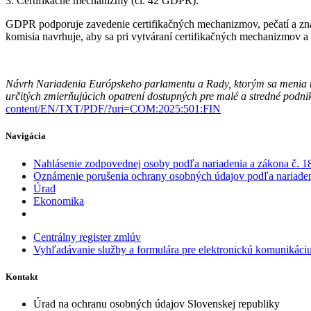
3. Certifikačné mechanizmy (čl. 42 GDPR):
GDPR podporuje zavedenie certifikačných mechanizmov, pečatí a znač
komisia navrhuje, aby sa pri vytváraní certifikačných mechanizmov a
Návrh Nariadenia Európskeho parlamentu a Rady, ktorým sa menia n
určitých zmierňujúcich opatrení dostupných pre malé a stredné podni
content/EN/TXT/PDF/?uri=COM:2025:501:FIN
Navigácia
Nahlásenie zodpovednej osoby podľa nariadenia a zákona č. 18
Oznámenie porušenia ochrany osobných údajov podľa nariadeni
Úrad
Ekonomika
Centrálny register zmlúv
Vyhľadávanie služby a formulára pre elektronickú komunikáci
Kontakt
Úrad na ochranu osobných údajov Slovenskej republiky