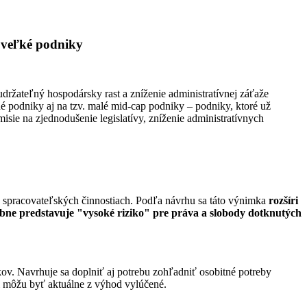
 veľké podniky
držateľný hospodársky rast a zníženie administratívnej záťaže
é podniky aj na tzv. malé mid-cap podniky – podniky, ktoré už
isie na zjednodušenie legislatívy, zníženie administratívnych
o spracovateľských činnostiach. Podľa návrhu sa táto výnimka
rozšíri
bne predstavuje "vysoké riziko" pre práva a slobody dotknutých
ov. Navrhuje sa doplniť aj potrebu zohľadniť osobitné potreby
i môžu byť aktuálne z výhod vylúčené.