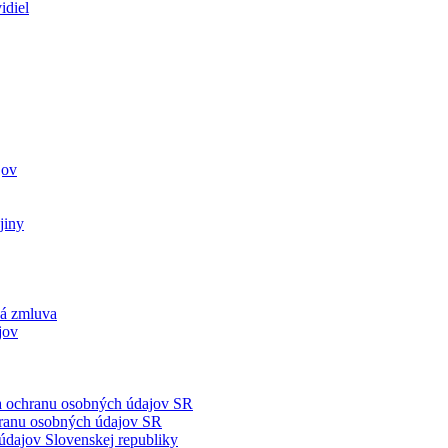
idiel
jov
jiny
ká zmluva
jov
na ochranu osobných údajov SR
hranu osobných údajov SR
údajov Slovenskej republiky