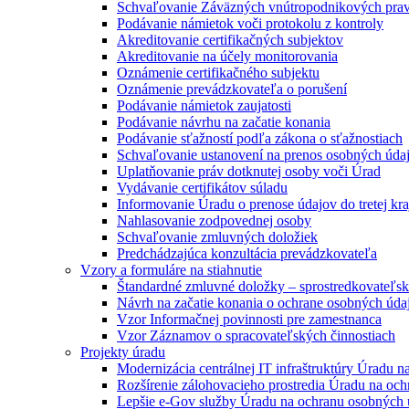
Schvaľovanie Záväzných vnútropodnikových prav
Podávanie námietok voči protokolu z kontroly
Akreditovanie certifikačných subjektov
Akreditovanie na účely monitorovania
Oznámenie certifikačného subjektu
Oznámenie prevádzkovateľa o porušení
Podávanie námietok zaujatosti
Podávanie návrhu na začatie konania
Podávanie sťažností podľa zákona o sťažnostiach
Schvaľovanie ustanovení na prenos osobných úda
Uplatňovanie práv dotknutej osoby voči Úrad
Vydávanie certifikátov súladu
Informovanie Úradu o prenose údajov do tretej kra
Nahlasovanie zodpovednej osoby
Schvaľovanie zmluvných doložiek
Predchádzajúca konzultácia prevádzkovateľa
Vzory a formuláre na stiahnutie
Štandardné zmluvné doložky – sprostredkovateľs
Návrh na začatie konania o ochrane osobných úda
Vzor Informačnej povinnosti pre zamestnanca
Vzor Záznamov o spracovateľských činnostiach
Projekty úradu
Modernizácia centrálnej IT infraštruktúry Úradu 
Rozšírenie zálohovacieho prostredia Úradu na oc
Lepšie e-Gov služby Úradu na ochranu osobných 