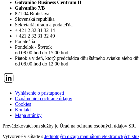
Galvaniho Business Centrum II
Galvaniho 7/B
821 04 Bratislava
Slovenská republika
Sekretariát úradu a podateľňa
+ 421 2 32 31 32 14
+ 421 2 32 31 32 49
Podateľňa
Pondelok - Štvrtok
od 08.00 hod do 15.00 hod
Piatok a v deň, ktorý predchádza dňu štátneho sviatku alebo d
od 08.00 hod do 12.00 hod
Vyhlásenie o prístupnosti
Oznámenie o ochrane údajov
Cookies
Kontakt
Mapa stránky
Prevádzkovateľom služby je Úrad na ochranu osobných údajov SR.
Vytvorené v súlade s
Jednotným dizajn manuálom elektronických služ