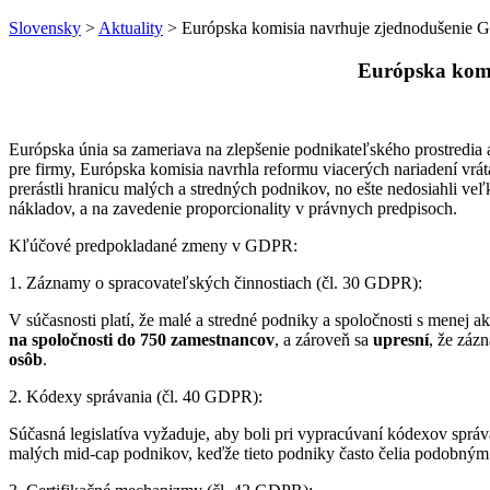
Slovensky
>
Aktuality
> Európska komisia navrhuje zjednodušenie G
Európska komi
Európska únia sa zameriava na zlepšenie podnikateľského prostredia 
pre firmy, Európska komisia navrhla reformu viacerých nariadení vrá
prerástli hranicu malých a stredných podnikov, no ešte nedosiahli veľ
nákladov, a na zavedenie proporcionality v právnych predpisoch.
Kľúčové predpokladané zmeny v GDPR:
1. Záznamy o spracovateľských činnostiach (čl. 30 GDPR):
V súčasnosti platí, že malé a stredné podniky a spoločnosti s mene
na spoločnosti do 750 zamestnancov
, a zároveň sa
upresní
, že zá
osôb
.
2. Kódexy správania (čl. 40 GDPR):
Súčasná legislatíva vyžaduje, aby boli pri vypracúvaní kódexov sprá
malých mid-cap podnikov, keďže tieto podniky často čelia podobným 