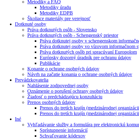
Metodiky a FAQ
Metodiky úradu
Metodiky EDPB
Školiace materiály pre verejnosť
Dotknuté osoby
Práva dotknutých osôb - Slovensko
Práva dotknutých osôb - Schengenský priestor
Práva dotknutej osoby v schengenskom informač
Práva dotknutej osoby vo vízovom informačnom 
Práva dotknutých osôb pri spracúvaní Europolom
Európsky dozorný úradník pre ochranu údajov
Publikácie
Konanie o ochrane osobných údajov
Návrh na začatie konania o ochrane osobných údajov
Prevádzkovatelia
Nahlásenie zodpovednej osoby
Oznámenie o porušení ochrany osobných údajov
Žiadosť o predchádzajúcu konzultáciu
Prenos osobných údajov
Prenos do tretích krajín (medzinárodnej organizác
Prenos do tretích krajín (medzinárodnej organizác
Iné
Vyhľadávanie služby a formulára pre elektronickú komu
Sprístupnenie informácií
Schvaľovanie kódexov