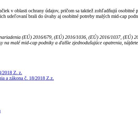
iek v oblasti ochrany údajov, pričom sa taktiež zohľadňujú osobitné
 ich udeľovaní brali do úvahy aj osobitné potreby malých mid-cap podn
ariadenia (EÚ) 2016/679, (EÚ) 2016/1036, (EÚ) 2016/1037, (EÚ) 201
ky na malé mid-cap podniky a ďalšie zjednodušujúce opatrenia,
nájdete
/2018 Z. z.
a a zákona č. 18/2018 Z.z.
u