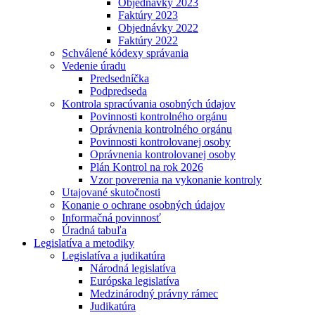
Objednávky 2023
Faktúry 2023
Objednávky 2022
Faktúry 2022
Schválené kódexy správania
Vedenie úradu
Predsedníčka
Podpredseda
Kontrola spracúvania osobných údajov
Povinnosti kontrolného orgánu
Oprávnenia kontrolného orgánu
Povinnosti kontrolovanej osoby
Oprávnenia kontrolovanej osoby
Plán Kontrol na rok 2026
Vzor poverenia na vykonanie kontroly
Utajované skutočnosti
Konanie o ochrane osobných údajov
Informačná povinnosť
Úradná tabuľa
Legislatíva a metodiky
Legislatíva a judikatúra
Národná legislatíva
Európska legislatíva
Medzinárodný právny rámec
Judikatúra