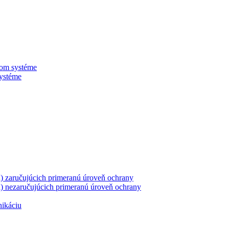
nom systéme
systéme
ii) zaručujúcich primeranú úroveň ochrany
ii) nezaručujúcich primeranú úroveň ochrany
nikáciu