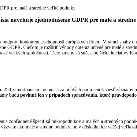
DPR pre malé a stredne veľké podniky
sia navrhuje zjednodušenie GDPR pre malé a stredne
a podporu konkurencieschopnosti európskych firiem. V rámci snahy o u
tane GDPR. Cieľom je rozšíriť výhody doteraz určené pre malé a stredn
kosť veľkých spoločností. Tieto zmeny sú súčasťou širšej iniciatívy Kom
j ako 250 zamestnancami nemusia za určitých podmienok viesť záznamy 
znamy budú
povinné len v prípadoch spracúvania, ktoré pravdepodo
vania zohľadnené špecifiká mikropodnikov a malých a stredných podnik
výzvam ako malé a stredné podniky, no v dôsledku ich väčšej veľkost