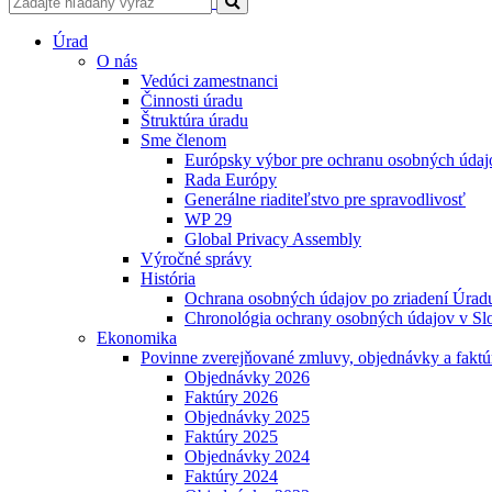
Úrad
O nás
Vedúci zamestnanci
Činnosti úradu
Štruktúra úradu
Sme členom
Európsky výbor pre ochranu osobných údaj
Rada Európy
Generálne riaditeľstvo pre spravodlivosť
WP 29
Global Privacy Assembly
Výročné správy
História
Ochrana osobných údajov po zriadení Úradu
Chronológia ochrany osobných údajov v Slo
Ekonomika
Povinne zverejňované zmluvy, objednávky a faktú
Objednávky 2026
Faktúry 2026
Objednávky 2025
Faktúry 2025
Objednávky 2024
Faktúry 2024