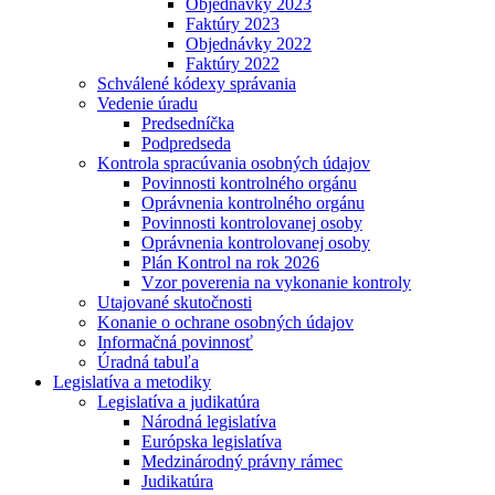
Objednávky 2023
Faktúry 2023
Objednávky 2022
Faktúry 2022
Schválené kódexy správania
Vedenie úradu
Predsedníčka
Podpredseda
Kontrola spracúvania osobných údajov
Povinnosti kontrolného orgánu
Oprávnenia kontrolného orgánu
Povinnosti kontrolovanej osoby
Oprávnenia kontrolovanej osoby
Plán Kontrol na rok 2026
Vzor poverenia na vykonanie kontroly
Utajované skutočnosti
Konanie o ochrane osobných údajov
Informačná povinnosť
Úradná tabuľa
Legislatíva a metodiky
Legislatíva a judikatúra
Národná legislatíva
Európska legislatíva
Medzinárodný právny rámec
Judikatúra