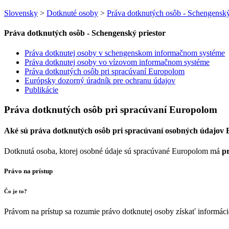
Slovensky
>
Dotknuté osoby
>
Práva dotknutých osôb - Schengenský
Práva dotknutých osôb - Schengenský priestor
Práva dotknutej osoby v schengenskom informačnom systéme
Práva dotknutej osoby vo vízovom informačnom systéme
Práva dotknutých osôb pri spracúvaní Europolom
Európsky dozorný úradník pre ochranu údajov
Publikácie
Práva dotknutých osôb pri spracúvaní Europolom
Aké sú práva dotknutých osôb pri spracúvaní osobných údajov
Dotknutá osoba, ktorej osobné údaje sú spracúvané Europolom má
p
Právo na prístup
Čo je to?
Právom na prístup sa rozumie právo dotknutej osoby získať informác