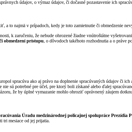
správnych údajov, o výmaz údajov, či dočasné pozastavenie ich spracú
iť, a to najmä v prípadoch, kedy je toto zamietnutie či obmedzenie nev
nosti, k zaručeniu, že nebude ohrozené žiadne vnútroštátne vyšetrovani
či obmedzení prístupu
, o dôvodoch takéhoto rozhodnutia a o práve 
ropol spracúva ako aj právo na doplnenie spracúvaných údajov či ich
nie sú potrebné pre účel, pre ktorý boli získané alebo ďalej spracúv
názoru, že by úplné vymazanie mohlo ohroziť oprávnený záujem dotkn
racúvania Úradu medzinárodnej policajnej spolupráce Prezídia 
tri mesiace od jej prijatia.