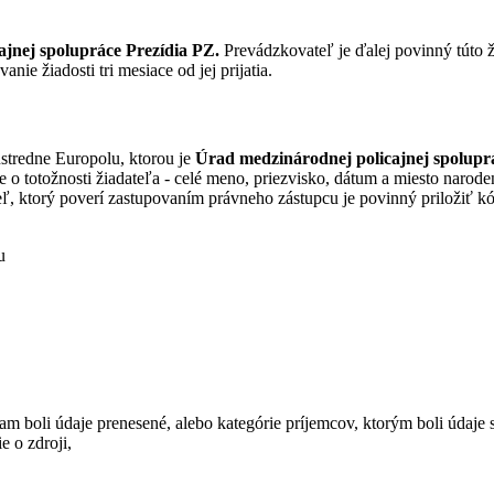
jnej spolupráce Prezídia PZ.
Prevádzkovateľ je ďalej povinný túto 
ie žiadosti tri mesiace od jej prijatia.
ústredne Europolu, ktorou je
Úrad medzinárodnej policajnej spolupr
o totožnosti žiadateľa - celé meno, priezvisko, dátum a miesto naroden
eľ, ktorý poverí zastupovaním právneho zástupcu je povinný priložiť k
u
kam boli údaje prenesené, alebo kategórie príjemcov, ktorým boli údaje 
e o zdroji,