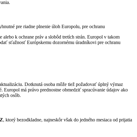
vania.
yhnutné pre riadne plnenie úloh Europolu, pre ochranu
e alebo k ochrane práv a slobôd tretích strán. Europol v takom
podať sťažnosť Európskemu dozornému úradníkovi pre ochranu
 aktualizáciu. Dotknutá osoba môže tiež požadovať úplný výmaz
ané. Europol má právo prednostne obmedziť spracúvanie údajov ako
utých osôb.
PZ
, ktorý bezodkladne, najneskôr však do jedného mesiaca od prijatia