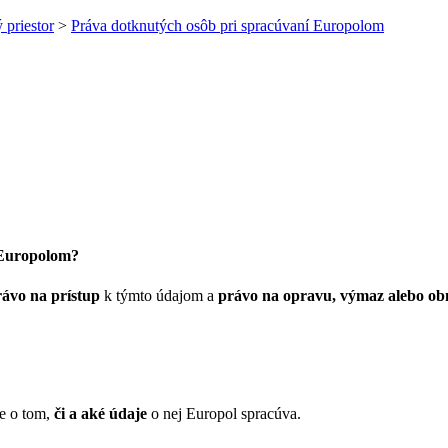
 priestor
>
Práva dotknutých osôb pri spracúvaní Europolom
 Europolom?
rávo na prístup
k týmto údajom a
právo na opravu, výmaz alebo ob
ie o tom,
či a aké údaje
o nej Europol spracúva.