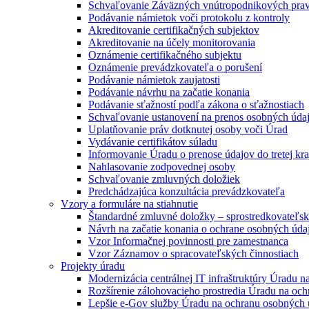
Schvaľovanie Záväzných vnútropodnikových prav
Podávanie námietok voči protokolu z kontroly
Akreditovanie certifikačných subjektov
Akreditovanie na účely monitorovania
Oznámenie certifikačného subjektu
Oznámenie prevádzkovateľa o porušení
Podávanie námietok zaujatosti
Podávanie návrhu na začatie konania
Podávanie sťažností podľa zákona o sťažnostiach
Schvaľovanie ustanovení na prenos osobných úda
Uplatňovanie práv dotknutej osoby voči Úrad
Vydávanie certifikátov súladu
Informovanie Úradu o prenose údajov do tretej kra
Nahlasovanie zodpovednej osoby
Schvaľovanie zmluvných doložiek
Predchádzajúca konzultácia prevádzkovateľa
Vzory a formuláre na stiahnutie
Štandardné zmluvné doložky – sprostredkovateľs
Návrh na začatie konania o ochrane osobných úda
Vzor Informačnej povinnosti pre zamestnanca
Vzor Záznamov o spracovateľských činnostiach
Projekty úradu
Modernizácia centrálnej IT infraštruktúry Úradu 
Rozšírenie zálohovacieho prostredia Úradu na oc
Lepšie e-Gov služby Úradu na ochranu osobných 