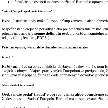
informácie o existencii možnosti požiadať Europol o opravu ne
Môže mi Europol neposkytnúť informácie?
Existujú situácie, kedy môže Europol prístup zamietnuť alebo obmedz
bezpečnosti a verejného poriadku alebo pre predchádzanie trestnej čin
prípade
informuje písomne dotknutú osobu o každom zamietnutí 
údajov (ďalej len ako „EDPS“).
Právo na opravu, výmaz alebo obmedzenie spracúvania údajov
Čo je to?
Každý má právo na opravu fakticky chybných údajov, ktoré o ňom Eu
svojich osobných údajov spracúvaných Europolom za predpokladu, že 
ich vymazať v prípade, že na základe oprávnených dôvodov je toho 
Ako si uplatniť toto právo?
Osoba môže podať žiadosť o opravu, výmaz alebo obmedzenie sp
žiadosti, postúpi žiadosť Europolu. Europol má na spracovanie žiadosti 