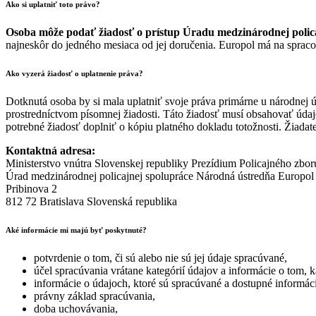
Ako si uplatniť toto právo?
Osoba môže podať žiadosť o prístup Úradu medzinárodnej polica
najneskôr do jedného mesiaca od jej doručenia. Europol má na spracovan
Ako vyzerá žiadosť o uplatnenie práva?
Dotknutá osoba by si mala uplatniť svoje práva primárne u národnej 
prostredníctvom písomnej žiadosti. Táto žiadosť musí obsahovať údaje 
potrebné žiadosť doplniť o kópiu platného dokladu totožnosti. Žiadat
Kontaktná adresa:
Ministerstvo vnútra Slovenskej republiky Prezídium Policajného zbor
Úrad medzinárodnej policajnej spolupráce Národná ústredňa Europol
Pribinova 2
812 72 Bratislava Slovenská republika
Aké informácie mi majú byť poskytnuté?
potvrdenie o tom, či sú alebo nie sú jej údaje spracúvané,
účel spracúvania vrátane kategórií údajov a informácie o tom, 
informácie o údajoch, ktoré sú spracúvané a dostupné informáci
právny základ spracúvania,
doba uchovávania,