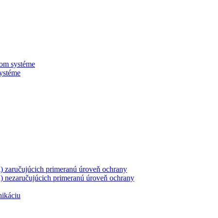
nom systéme
systéme
ii) zaručujúcich primeranú úroveň ochrany
ii) nezaručujúcich primeranú úroveň ochrany
nikáciu