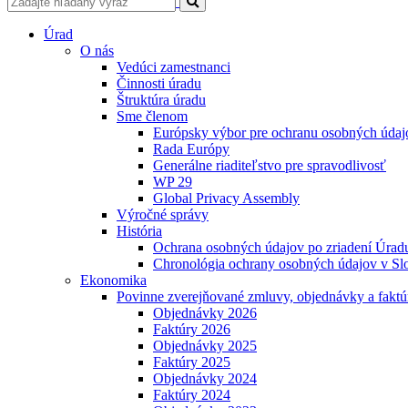
Úrad
O nás
Vedúci zamestnanci
Činnosti úradu
Štruktúra úradu
Sme členom
Európsky výbor pre ochranu osobných údaj
Rada Európy
Generálne riaditeľstvo pre spravodlivosť
WP 29
Global Privacy Assembly
Výročné správy
História
Ochrana osobných údajov po zriadení Úradu
Chronológia ochrany osobných údajov v Slo
Ekonomika
Povinne zverejňované zmluvy, objednávky a faktú
Objednávky 2026
Faktúry 2026
Objednávky 2025
Faktúry 2025
Objednávky 2024
Faktúry 2024