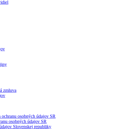
idiel
jov
jiny
ká zmluva
jov
na ochranu osobných údajov SR
hranu osobných údajov SR
údajov Slovenskej republiky