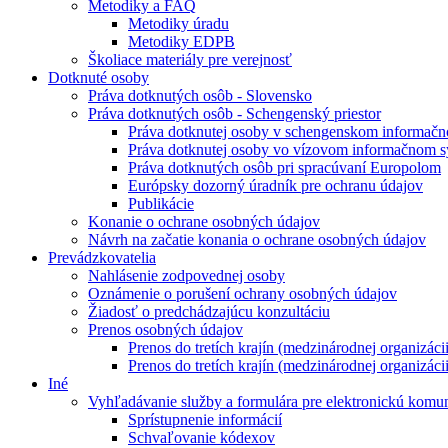
Metodiky a FAQ
Metodiky úradu
Metodiky EDPB
Školiace materiály pre verejnosť
Dotknuté osoby
Práva dotknutých osôb - Slovensko
Práva dotknutých osôb - Schengenský priestor
Práva dotknutej osoby v schengenskom informač
Práva dotknutej osoby vo vízovom informačnom 
Práva dotknutých osôb pri spracúvaní Europolom
Európsky dozorný úradník pre ochranu údajov
Publikácie
Konanie o ochrane osobných údajov
Návrh na začatie konania o ochrane osobných údajov
Prevádzkovatelia
Nahlásenie zodpovednej osoby
Oznámenie o porušení ochrany osobných údajov
Žiadosť o predchádzajúcu konzultáciu
Prenos osobných údajov
Prenos do tretích krajín (medzinárodnej organizác
Prenos do tretích krajín (medzinárodnej organizác
Iné
Vyhľadávanie služby a formulára pre elektronickú komu
Sprístupnenie informácií
Schvaľovanie kódexov