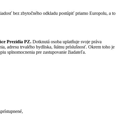
žiadosť bez zbytočného odkladu postúpiť priamo Europolu, a to
áce Prezídia PZ.
Dotknutá osoba uplatňuje svoje práva
ia, adresu trvalého bydliska, štátnu príslušnosť. Okrem toho je
ópiu splnomocnenia pre zastupovanie žiadateľa.
sprístupnené,