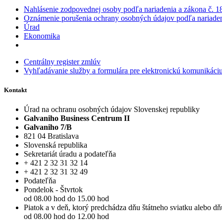
Nahlásenie zodpovednej osoby podľa nariadenia a zákona č. 18
Oznámenie porušenia ochrany osobných údajov podľa nariadeni
Úrad
Ekonomika
Centrálny register zmlúv
Vyhľadávanie služby a formulára pre elektronickú komunikáci
Kontakt
Úrad na ochranu osobných údajov Slovenskej republiky
Galvaniho Business Centrum II
Galvaniho 7/B
821 04 Bratislava
Slovenská republika
Sekretariát úradu a podateľňa
+ 421 2 32 31 32 14
+ 421 2 32 31 32 49
Podateľňa
Pondelok - Štvrtok
od 08.00 hod do 15.00 hod
Piatok a v deň, ktorý predchádza dňu štátneho sviatku alebo d
od 08.00 hod do 12.00 hod