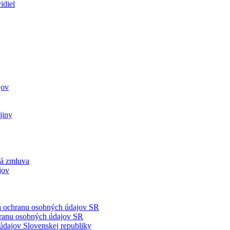
idiel
jov
jiny
ká zmluva
jov
na ochranu osobných údajov SR
hranu osobných údajov SR
údajov Slovenskej republiky