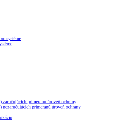
nom systéme
systéme
ii) zaručujúcich primeranú úroveň ochrany
ii) nezaručujúcich primeranú úroveň ochrany
nikáciu