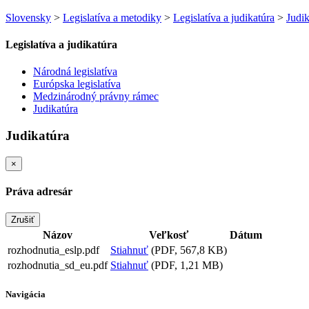
Slovensky
>
Legislatíva a metodiky
>
Legislatíva a judikatúra
>
Judik
Legislatíva a judikatúra
Národná legislatíva
Európska legislatíva
Medzinárodný právny rámec
Judikatúra
Judikatúra
×
Práva adresár
Zrušiť
Názov
Veľkosť
Dátum
rozhodnutia_eslp.pdf
Stiahnuť
(PDF, 567,8
KB
)
rozhodnutia_sd_eu.pdf
Stiahnuť
(PDF, 1,21
MB
)
Navigácia