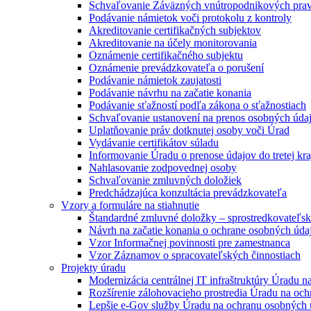
Schvaľovanie Záväzných vnútropodnikových prav
Podávanie námietok voči protokolu z kontroly
Akreditovanie certifikačných subjektov
Akreditovanie na účely monitorovania
Oznámenie certifikačného subjektu
Oznámenie prevádzkovateľa o porušení
Podávanie námietok zaujatosti
Podávanie návrhu na začatie konania
Podávanie sťažností podľa zákona o sťažnostiach
Schvaľovanie ustanovení na prenos osobných úda
Uplatňovanie práv dotknutej osoby voči Úrad
Vydávanie certifikátov súladu
Informovanie Úradu o prenose údajov do tretej kra
Nahlasovanie zodpovednej osoby
Schvaľovanie zmluvných doložiek
Predchádzajúca konzultácia prevádzkovateľa
Vzory a formuláre na stiahnutie
Štandardné zmluvné doložky – sprostredkovateľs
Návrh na začatie konania o ochrane osobných úda
Vzor Informačnej povinnosti pre zamestnanca
Vzor Záznamov o spracovateľských činnostiach
Projekty úradu
Modernizácia centrálnej IT infraštruktúry Úradu 
Rozšírenie zálohovacieho prostredia Úradu na oc
Lepšie e-Gov služby Úradu na ochranu osobných 