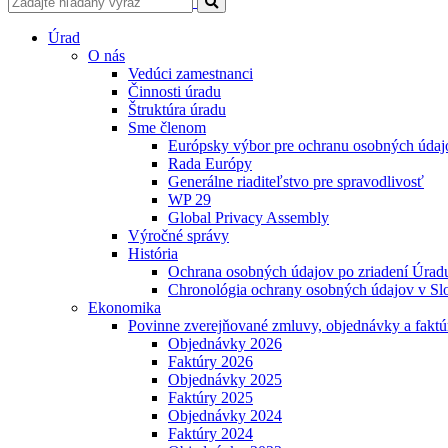
Úrad
O nás
Vedúci zamestnanci
Činnosti úradu
Štruktúra úradu
Sme členom
Európsky výbor pre ochranu osobných údaj
Rada Európy
Generálne riaditeľstvo pre spravodlivosť
WP 29
Global Privacy Assembly
Výročné správy
História
Ochrana osobných údajov po zriadení Úradu
Chronológia ochrany osobných údajov v Slo
Ekonomika
Povinne zverejňované zmluvy, objednávky a faktú
Objednávky 2026
Faktúry 2026
Objednávky 2025
Faktúry 2025
Objednávky 2024
Faktúry 2024