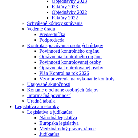
Objednávky 2023
Faktúry 2023
Objednávky 2022
Faktúry 2022
Schválené kódexy správania
Vedenie úradu
Predsedníčka
Podpredseda
Kontrola spracúvania osobných údajov
Povinnosti kontrolného orgánu
Oprávnenia kontrolného orgánu
Povinnosti kontrolovanej osoby
Oprávnenia kontrolovanej osoby
Plán Kontrol na rok 2026
Vzor poverenia na vykonanie kontroly
Utajované skutočnosti
Konanie o ochrane osobných údajov
Informačná povinnosť
Úradná tabuľa
Legislatíva a metodiky
Legislatíva a judikatúra
Národná legislatíva
Európska legislatíva
Medzinárodný právny rámec
Judikatúra