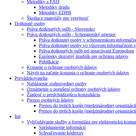
Metodiky a FAQ
Metodiky úradu
Metodiky EDPB
Školiace materiály pre verejnosť
Dotknuté osoby
Práva dotknutých osôb - Slovensko
Práva dotknutých osôb - Schengenský priestor
Práva dotknutej osoby v schengenskom informač
Práva dotknutej osoby vo vízovom informačnom 
Práva dotknutých osôb pri spracúvaní Europolom
Európsky dozorný úradník pre ochranu údajov
Publikácie
Konanie o ochrane osobných údajov
Návrh na začatie konania o ochrane osobných údajov
Prevádzkovatelia
Nahlásenie zodpovednej osoby
Oznámenie o porušení ochrany osobných údajov
Žiadosť o predchádzajúcu konzultáciu
Prenos osobných údajov
Prenos do tretích krajín (medzinárodnej organizác
Prenos do tretích krajín (medzinárodnej organizác
Iné
Vyhľadávanie služby a formulára pre elektronickú komu
Sprístupnenie informácií
Schvaľovanie kódexov