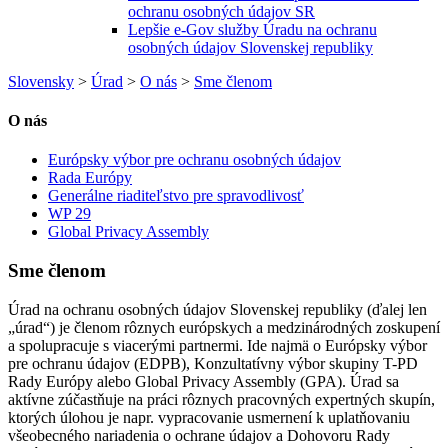
ochranu osobných údajov SR
Lepšie e-Gov služby Úradu na ochranu
osobných údajov Slovenskej republiky
Slovensky
>
Úrad
>
O nás
>
Sme členom
O nás
Európsky výbor pre ochranu osobných údajov
Rada Európy
Generálne riaditeľstvo pre spravodlivosť
WP 29
Global Privacy Assembly
Sme členom
Úrad na ochranu osobných údajov Slovenskej republiky (ďalej len
„úrad“) je členom rôznych európskych a medzinárodných zoskupení
a spolupracuje s viacerými partnermi. Ide najmä o Európsky výbor
pre ochranu údajov (EDPB), Konzultatívny výbor skupiny T-PD
Rady Európy alebo Global Privacy Assembly (GPA). Úrad sa
aktívne zúčastňuje na práci rôznych pracovných expertných skupín,
ktorých úlohou je napr. vypracovanie usmernení k uplatňovaniu
všeobecného nariadenia o ochrane údajov a Dohovoru Rady