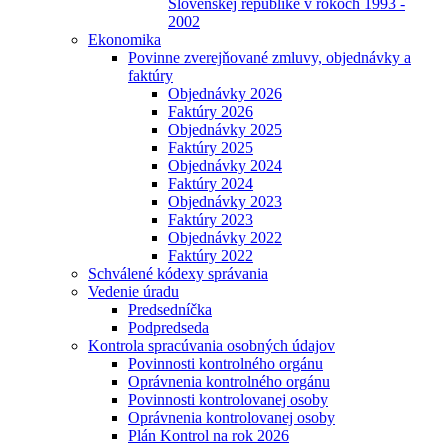
Slovenskej republike v rokoch 1993 -
2002
Ekonomika
Povinne zverejňované zmluvy, objednávky a
faktúry
Objednávky 2026
Faktúry 2026
Objednávky 2025
Faktúry 2025
Objednávky 2024
Faktúry 2024
Objednávky 2023
Faktúry 2023
Objednávky 2022
Faktúry 2022
Schválené kódexy správania
Vedenie úradu
Predsedníčka
Podpredseda
Kontrola spracúvania osobných údajov
Povinnosti kontrolného orgánu
Oprávnenia kontrolného orgánu
Povinnosti kontrolovanej osoby
Oprávnenia kontrolovanej osoby
Plán Kontrol na rok 2026