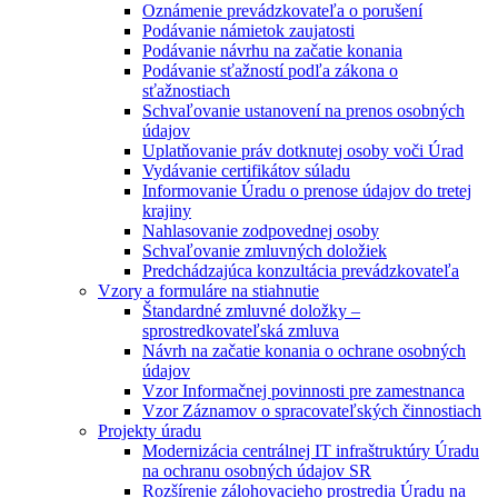
Oznámenie prevádzkovateľa o porušení
Podávanie námietok zaujatosti
Podávanie návrhu na začatie konania
Podávanie sťažností podľa zákona o
sťažnostiach
Schvaľovanie ustanovení na prenos osobných
údajov
Uplatňovanie práv dotknutej osoby voči Úrad
Vydávanie certifikátov súladu
Informovanie Úradu o prenose údajov do tretej
krajiny
Nahlasovanie zodpovednej osoby
Schvaľovanie zmluvných doložiek
Predchádzajúca konzultácia prevádzkovateľa
Vzory a formuláre na stiahnutie
Štandardné zmluvné doložky –
sprostredkovateľská zmluva
Návrh na začatie konania o ochrane osobných
údajov
Vzor Informačnej povinnosti pre zamestnanca
Vzor Záznamov o spracovateľských činnostiach
Projekty úradu
Modernizácia centrálnej IT infraštruktúry Úradu
na ochranu osobných údajov SR
Rozšírenie zálohovacieho prostredia Úradu na