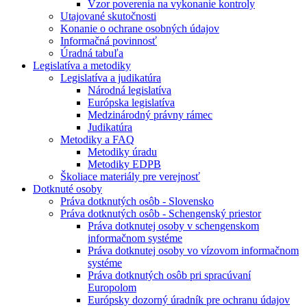
Vzor poverenia na vykonanie kontroly
Utajované skutočnosti
Konanie o ochrane osobných údajov
Informačná povinnosť
Úradná tabuľa
Legislatíva a metodiky
Legislatíva a judikatúra
Národná legislatíva
Európska legislatíva
Medzinárodný právny rámec
Judikatúra
Metodiky a FAQ
Metodiky úradu
Metodiky EDPB
Školiace materiály pre verejnosť
Dotknuté osoby
Práva dotknutých osôb - Slovensko
Práva dotknutých osôb - Schengenský priestor
Práva dotknutej osoby v schengenskom
informačnom systéme
Práva dotknutej osoby vo vízovom informačnom
systéme
Práva dotknutých osôb pri spracúvaní
Europolom
Európsky dozorný úradník pre ochranu údajov