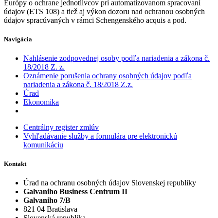
Európy o ochrane jednotlivcov pri automatizovanom spracovaní
údajov (ETS 108) a tiež aj výkon dozoru nad ochranou osobných
údajov spracúvaných v rámci Schengenského acquis a pod.
Navigácia
Nahlásenie zodpovednej osoby podľa nariadenia a zákona č.
18/2018 Z. z.
Oznámenie porušenia ochrany osobných údajov podľa
nariadenia a zákona č. 18/2018 Z.z.
Úrad
Ekonomika
Centrálny register zmlúv
Vyhľadávanie služby a formulára pre elektronickú
komunikáciu
Kontakt
Úrad na ochranu osobných údajov Slovenskej republiky
Galvaniho Business Centrum II
Galvaniho 7/B
821 04 Bratislava
Slovenská republika