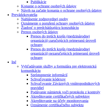
Publikácie
Konanie o ochrane osobných údajov
Návrh na začatie konania o ochrane osobných údajov
Prevádzkovatelia
Nahlásenie zodpovednej osoby
Oznámenie o porušení ochrany osobných údajov
Žiadosť o predchádzajúcu konzultáciu
Prenos osobných údajov
Prenos do tretích krajín (medzinárodnej
organizácii) zaručujúcich primeranú úroveň
ochrany
Prenos do tretích krajín (medzinárodnej
organizácii) nezaručujúcich primeranú úroveň
ochrany
Iné
Vyhľadávanie služby a formulára pre elektronickú
komunikáciu
Sprístupnenie informácií
Schvaľovanie kódexov
Schvaľovanie Záväzných vnútropodnikových
pravidiel
Podávanie námietok voči protokolu z kontroly
Akreditovanie certifikačných subjektov
Akreditovanie na účely monitorovania
Oznámenie certifikačného subjektu