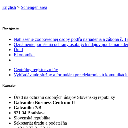
English
>
Schengen area
Navigácia
Nahlásenie zodpovednej osoby podľa nariadenia a zákona č. 18
Oznámenie porušenia ochrany osobných údajov podľa nariadeni
Úrad
Ekonomika
Centrálny register zmlúv
Vyhľadávanie služby a formulára pre elektronickú komunikáci
Kontakt
Úrad na ochranu osobných údajov Slovenskej republiky
Galvaniho Business Centrum II
Galvaniho 7/B
821 04 Bratislava
Slovenská republika
Sekretariát úradu a podateľňa