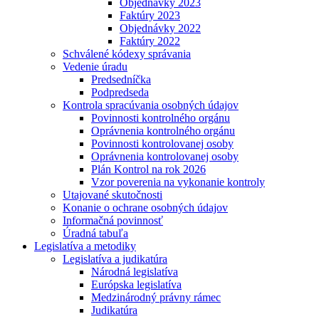
Objednávky 2023
Faktúry 2023
Objednávky 2022
Faktúry 2022
Schválené kódexy správania
Vedenie úradu
Predsedníčka
Podpredseda
Kontrola spracúvania osobných údajov
Povinnosti kontrolného orgánu
Oprávnenia kontrolného orgánu
Povinnosti kontrolovanej osoby
Oprávnenia kontrolovanej osoby
Plán Kontrol na rok 2026
Vzor poverenia na vykonanie kontroly
Utajované skutočnosti
Konanie o ochrane osobných údajov
Informačná povinnosť
Úradná tabuľa
Legislatíva a metodiky
Legislatíva a judikatúra
Národná legislatíva
Európska legislatíva
Medzinárodný právny rámec
Judikatúra