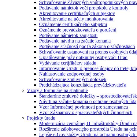
Schvaľovanie Záväzných vnútropodnikových prav
Podávanie námietok voči protokolu z kontroly
Akreditovanie certifikačných subjektov
Akreditovanie na účely monitorovania
Oznámenie certifikačného subjektu
Oznámenie prevádzkovateľa o porušení
Podávanie námietok zaujatosti
Podávanie návrhu na začatie konania
Podávanie sťažností podľa zákona o sťažnostiach
Schvaľovanie ustanovení na prenos osobných úda
Uplatňovanie práv dotknutej osoby voči Úrad
Vydávanie certifikátov súladu
Informovanie Úradu o prenose údajov do tretej kra
Nahlasovanie zodpovednej osoby
Schvaľovanie zmluvných doložiek
Predchádzajúca konzultácia prevádzkovateľa
Vzory a formuláre na stiahnutie
Štandardné zmluvné doložky – sprostredkovateľs
Návrh na začatie konania o ochrane osobných úda
Vzor Informačnej povinnosti pre zamestnanca
Vzor Záznamov o spracovateľských činnostiach
Projekty úradu
Modernizácia centrálnej IT infraštruktúry Úradu 
Rozšírenie zálohovacieho prostredia Úradu na oc
Lepšie e-Gov služby Úradu na ochranu osobných 