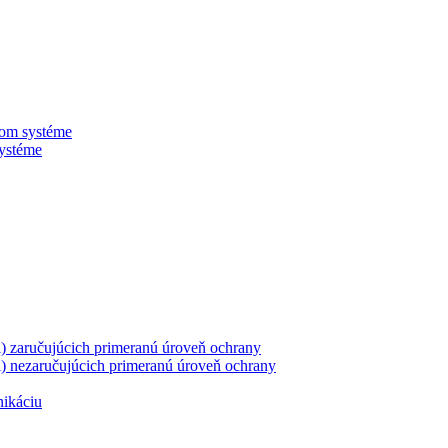
nom systéme
systéme
ii) zaručujúcich primeranú úroveň ochrany
ii) nezaručujúcich primeranú úroveň ochrany
nikáciu