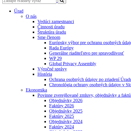
Úrad
O nás
Vedúci zamestnanci
Činnosti úradu
Štruktúra úradu
Sme členom
Európsky výbor pre ochranu osobných údaj
Rada Európy
Generálne riaditeľstvo pre spravodlivosť
WP 29
Global Privacy Assembly
Výročné správy
História
Ochrana osobných údajov po zriadení Úradu
Chronológia ochrany osobných údajov v Slo
Ekonomika
Povinne zverejňované zmluvy, objednávky a faktú
Objednávky 2026
Faktúry 2026
Objednávky 2025
Faktúry 2025
Objednávky 2024
Faktúry 2024