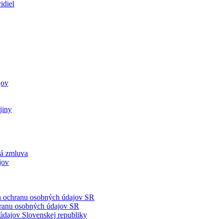
idiel
jov
jiny
ká zmluva
jov
na ochranu osobných údajov SR
hranu osobných údajov SR
údajov Slovenskej republiky